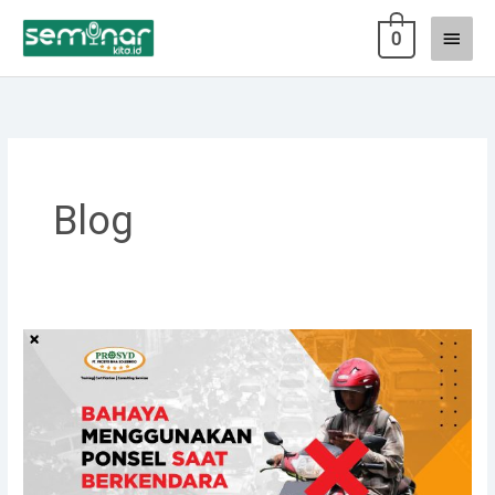
Lewati
Menu
0
ke
konten
Utam
Blog
Bahaya
Menggunakan
Ponsel
Saat
Berkendara