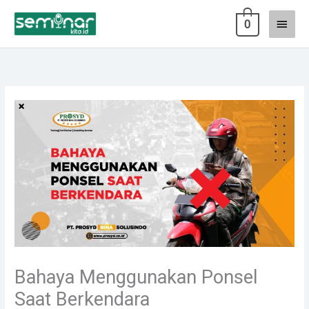
Lewati
Menu
0
ke
konten
Utam
Bahaya Menggunakan Ponsel
Saat Berkendara