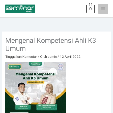
Lewati
Menu
0
ke
konten
Utam
Mengenal Kompetensi Ahli K3
Umum
Tinggalkan Komentar
/ Oleh
admin
/
12 April 2022