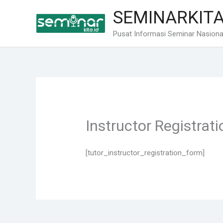
Lewati
SEMINARKITA
ke
konten
Pusat Informasi Seminar Nasional
Instructor Registrati
[tutor_instructor_registration_form]