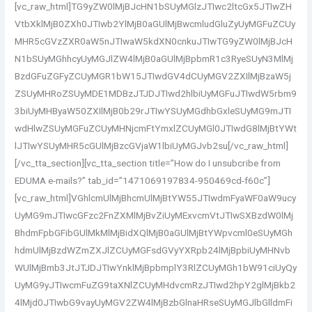
[vc_raw_html]TG9yZW0lMjBJcHN1bSUyMGlzJTIwc2ltcGx5JTIwZH
VtbXklMjB0ZXh0JTIwb2YlMjB0aGUlMjBwcmludGluZyUyMGFuZCUy
MHR5cGVzZXR0aW5nJTIwaW5kdXN0cnkuJTIwTG9yZW0lMjBJcH
N1bSUyMGhhcyUyMGJlZW4lMjB0aGUlMjBpbmR1c3RyeSUyN3MlMj
BzdGFuZGFyZCUyMGR1bW15JTIwdGV4dCUyMGV2ZXIlMjBzaW5j
ZSUyMHRoZSUyMDE1MDBzJTJDJTIwd2hlbiUyMGFuJTIwdW5rbm9
3biUyMHByaW50ZXIlMjB0b29rJTIwYSUyMGdhbGxleSUyMG9mJTI
wdHlwZSUyMGFuZCUyMHNjcmFtYmxlZCUyMGl0JTIwdG8lMjBtYWt
lJTIwYSUyMHR5cGUlMjBzcGVjaW1lbiUyMGJvb2su[/vc_raw_html]
[/vc_tta_section][vc_tta_section title=”How do I unsubcribe from
EDUMA e-mails?” tab_id=”1471069197834-950469cd-f60c”]
[vc_raw_html]VGhlcmUlMjBhcmUlMjBtYW55JTIwdmFyaWF0aW9ucy
UyMG9mJTIwcGFzc2FnZXMlMjBvZiUyMExvcmVtJTIwSXBzdW0lMj
BhdmFpbGFibGUlMkMlMjBidXQlMjB0aGUlMjBtYWpvcml0eSUyMGh
hdmUlMjBzdWZmZXJlZCUyMGFsdGVyYXRpb24lMjBpbiUyMHNvb
WUlMjBmb3JtJTJDJTIwYnklMjBpbmplY3RlZCUyMGh1bW91ciUyQy
UyMG9yJTIwcmFuZG9taXNlZCUyMHdvcmRzJTIwd2hpY2glMjBkb2
4lMjd0JTIwbG9vayUyMGV2ZW4lMjBzbGlnaHRseSUyMGJlbGlldmFi