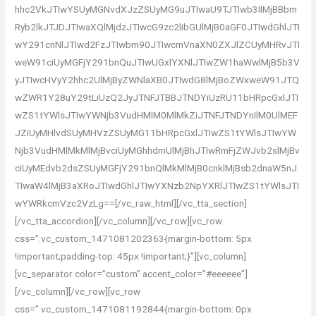
hhc2VkJTIwYSUyMGNvdXJzZSUyMG9uJTIwaU9TJTIwb3IlMjBBbm
Ryb2lkJTJDJTIwaXQlMjdzJTIwcG9zc2libGUlMjB0aGF0JTIwdGhlJTI
wY291cnNlJTIwd2FzJTIwbm90JTIwcmVnaXN0ZXJlZCUyMHRvJTI
weW91ciUyMGFjY291bnQuJTIwUGxlYXNlJTIwZW1haWwlMjB5b3V
yJTIwcHVyY2hhc2UlMjByZWNlaXB0JTIwdG8lMjBoZWxweW91JTQ
wZWR1Y28uY29tLiUzQ2JyJTNFJTBBJTNDYiUzRU11bHRpcGxlJTI
wZS1tYWlsJTIwYWNjb3VudHMlM0MlMkZiJTNFJTNDYnIlM0UlMEF
JZiUyMHlvdSUyMHVzZSUyMG11bHRpcGxlJTIwZS1tYWlsJTIwYW
Njb3VudHMlMkMlMjBvciUyMGhhdmUlMjBhJTIwRmFjZWJvb2slMjBv
ciUyMEdvb2dsZSUyMGFjY291bnQlMkMlMjB0cnklMjBsb2dnaW5nJ
TIwaW4lMjB3aXRoJTIwdGhlJTIwYXNzb2NpYXRlJTIwZS1tYWlsJTI
wYWRkcmVzc2VzLg==[/vc_raw_html][/vc_tta_section]
[/vc_tta_accordion][/vc_column][/vc_row][vc_row
css=”.vc_custom_1471081202363{margin-bottom: 5px
!important;padding-top: 45px !important;}”][vc_column]
[vc_separator color=”custom” accent_color=”#eeeeee”]
[/vc_column][/vc_row][vc_row
css=”.vc_custom_1471081192844{margin-bottom: 0px