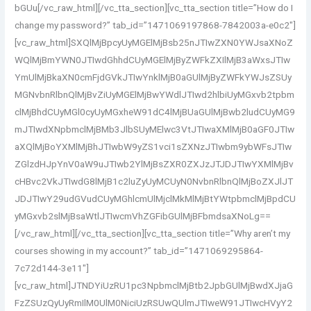
bGUu[/vc_raw_html][/vc_tta_section][vc_tta_section title=”How do I
change my password?” tab_id=”1471069197868-7842003a-e0c2″]
[vc_raw_html]SXQlMjBpcyUyMGElMjBsb25nJTIwZXN0YWJsaXNoZ
WQlMjBmYWN0JTIwdGhhdCUyMGElMjByZWFkZXIlMjB3aWxsJTIw
YmUlMjBkaXN0cmFjdGVkJTIwYnklMjB0aGUlMjByZWFkYWJsZSUy
MGNvbnRlbnQlMjBvZiUyMGElMjBwYWdlJTIwd2hlbiUyMGxvb2tpbm
clMjBhdCUyMGl0cyUyMGxheW91dC4lMjBUaGUlMjBwb2ludCUyMG9
mJTIwdXNpbmclMjBMb3JlbSUyMElwc3VtJTIwaXMlMjB0aGF0JTIw
aXQlMjBoYXMlMjBhJTIwbW9yZS1vci1sZXNzJTIwbm9ybWFsJTIw
ZGlzdHJpYnV0aW9uJTIwb2YlMjBsZXR0ZXJzJTJDJTIwYXMlMjBv
cHBvc2VkJTIwdG8lMjB1c2luZyUyMCUyN0NvbnRlbnQlMjBoZXJlJT
JDJTIwY29udGVudCUyMGhlcmUlMjclMkMlMjBtYWtpbmclMjBpdCU
yMGxvb2slMjBsaWtlJTIwcmVhZGFibGUlMjBFbmdsaXNoLg==
[/vc_raw_html][/vc_tta_section][vc_tta_section title=”Why aren’t my
courses showing in my account?” tab_id=”1471069295864-
7c72d144-3e11″]
[vc_raw_html]JTNDYiUzRU1pc3NpbmclMjBtb2JpbGUlMjBwdXJjaG
FzZSUzQyUyRmIlM0UlM0NiciUzRSUwQUlmJTIweW91JTIwcHVyY2