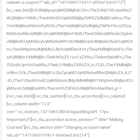
redeem a coupon?” tab_id=”1471069174211-af55e13d-0172″]
[vc_raw_html]SXQlMjBpcyUyMGElMjBsb25nJTIwZXN0YWJsaXNoZ
WQlMjBmYWN0JTIwdGhhdCUyMGElMjByZWFkZXIlMjB3aWxsJTIw
YmUlMjBkaXN0cmFjdGVkJTIwYnklMjB0aGUlMjByZWFkYWJsZSUy
MGNvbnRlbnQlMjBvZiUyMGElMjBwYWdlJTIwd2hlbiUyMGxvb2tpbm
clMjBhdCUyMGl0cyUyMGxheW91dC4lMjBUaGUlMjBwb2ludCUyMG9
mJTIwdXNpbmclMjBMb3JlbSUyMElwc3VtJTIwaXMlMjB0aGF0JTIw
aXQlMjBoYXMlMjBhJTIwbW9yZS1vci1sZXNzJTIwbm9ybWFsJTIw
ZGlzdHJpYnV0aW9uJTIwb2YlMjBsZXR0ZXJzJTJDJTIwYXMlMjBv
cHBvc2VkJTIwdG8lMjB1c2luZyUyMCUyN0NvbnRlbnQlMjBoZXJlJT
JDJTIwY29udGVudCUyMGhlcmUlMjclMkMlMjBtYWtpbmclMjBpdCU
yMGxvb2slMjBsaWtlJTIwcmVhZGFibGUlMjBFbmdsaXNoLg==
[/vc_raw_html][/vc_tta_section][/vc_tta_accordion][/vc_column]
[vc_column width=”1/2″
css=”.vc_custom_1471081383034{padding-left: 17px
!important;}”][vc_tta_accordion active_section=”” title=”Making
Courses”][vc_tta_section title=”Changing account name”
tab_id=”1471069197811-6640ea1d-b214″]