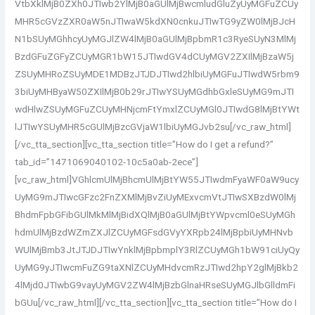
VtbXklMjB0ZXh0JTIwb2YlMjB0aGUlMjBwcmludGluZyUyMGFuZCUy
MHR5cGVzZXR0aW5nJTIwaW5kdXN0cnkuJTIwTG9yZW0lMjBJcH
N1bSUyMGhhcyUyMGJlZW4lMjB0aGUlMjBpbmR1c3RyeSUyN3MlMj
BzdGFuZGFyZCUyMGR1bW15JTIwdGV4dCUyMGV2ZXIlMjBzaW5j
ZSUyMHRoZSUyMDE1MDBzJTJDJTIwd2hlbiUyMGFuJTIwdW5rbm9
3biUyMHByaW50ZXIlMjB0b29rJTIwYSUyMGdhbGxleSUyMG9mJTI
wdHlwZSUyMGFuZCUyMHNjcmFtYmxlZCUyMGl0JTIwdG8lMjBtYWt
lJTIwYSUyMHR5cGUlMjBzcGVjaW1lbiUyMGJvb2su[/vc_raw_html]
[/vc_tta_section][vc_tta_section title=”How do I get a refund?”
tab_id=”1471069040102-10c5a0ab-2ece”]
[vc_raw_html]VGhlcmUlMjBhcmUlMjBtYW55JTIwdmFyaWF0aW9ucy
UyMG9mJTIwcGFzc2FnZXMlMjBvZiUyMExvcmVtJTIwSXBzdW0lMj
BhdmFpbGFibGUlMkMlMjBidXQlMjB0aGUlMjBtYWpvcml0eSUyMGh
hdmUlMjBzdWZmZXJlZCUyMGFsdGVyYXRpb24lMjBpbiUyMHNvb
WUlMjBmb3JtJTJDJTIwYnklMjBpbmplY3RlZCUyMGh1bW91ciUyQy
UyMG9yJTIwcmFuZG9taXNlZCUyMHdvcmRzJTIwd2hpY2glMjBkb2
4lMjd0JTIwbG9vayUyMGV2ZW4lMjBzbGlnaHRseSUyMGJlbGlldmFi
bGUu[/vc_raw_html][/vc_tta_section][vc_tta_section title=”How do I