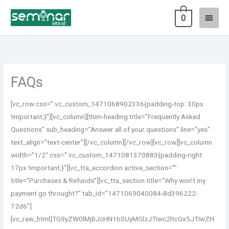
Lewati
Menu
0
ke
konten
Utam
FAQs
[vc_row css=”.vc_custom_1471068902336{padding-top: 30px
!important;}”][vc_column][thim-heading title=”Frequently Asked
Questions” sub_heading=”Answer all of your questions” line=”yes”
text_align=”text-center”][/vc_column][/vc_row][vc_row][vc_column
width=”1/2″ css=”.vc_custom_1471081370883{padding-right:
17px !important;}”][vc_tta_accordion active_section=””
title=”Purchases & Refunds”][vc_tta_section title=”Why won’t my
payment go throught?” tab_id=”1471069040084-8d396222-
72d6″]
[vc_raw_html]TG9yZW0lMjBJcHN1bSUyMGlzJTIwc2ltcGx5JTIwZH