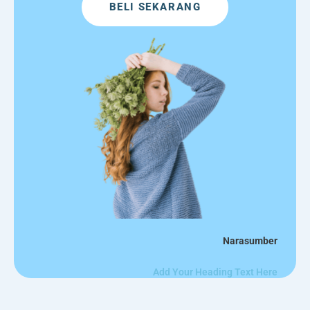
BELI SEKARANG
Narasumber
Add Your Heading Text Here