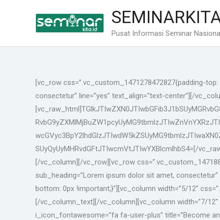
Lewati
SEMINARKITA
ke
konten
Pusat Informasi Seminar Nasional
[vc_row css=”.vc_custom_1471278472827{padding-top: 30p
consectetur” line=”yes” text_align=”text-center”][/vc_c
[vc_raw_html]TGlkJTIwZXN0JTIwbGFib3J1bSUyMGRvb
RvbG9yZXMlMjBuZW1pcyUyMG9tbmlzJTIwZnVnYXRzJT
wcGVyc3BpY2lhdGlzJTIwdW5kZSUyMG9tbmlzJTIwaXN0
SUyQyUyMHRvdGFtJTIwcmVtJTIwYXBlcmlhbS4=[/vc_raw_html
[/vc_column][/vc_row][vc_row css=”.vc_custom_1471882
sub_heading=”Lorem ipsum dolor sit amet, consectetur”
bottom: 0px !important;}”][vc_column width=”5/12″ cs
[/vc_column_text][/vc_column][vc_column width=”7/12″ 
i_icon_fontawesome=”fa fa-user-plus” title=”Become an