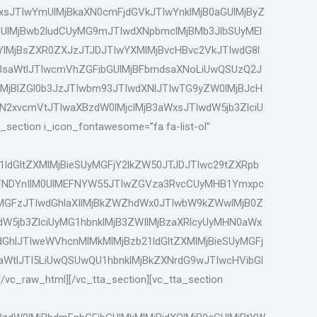
sJTIwYmUlMjBkaXN0cmFjdGVkJTIwYnklMjB0aGUlMjByZ
GUlMjBwb2ludCUyMG9mJTIwdXNpbmclMjBMb3JlbSUyMEl
lMjBsZXR0ZXJzJTJDJTIwYXMlMjBvcHBvc2VkJTIwdG8l
jBsaWtlJTIwcmVhZGFibGUlMjBFbmdsaXNoLiUwQSUzQ2J
jBlZGl0b3JzJTIwbm93JTIwdXNlJTIwTG9yZW0lMjBJcH
2xvcmVtJTIwaXBzdW0lMjclMjB3aWxsJTIwdW5jb3ZlciU
ction i_icon_fontawesome=”fa fa-list-ol”
dGltZXMlMjBieSUyMGFjY2lkZW50JTJDJTIwc29tZXRpb
JTNDYnIlM0UlMEFNYW55JTIwZGVza3RvcCUyMHB1Ymxpc
MGFzJTIwdGhlaXIlMjBkZWZhdWx0JTIwbW9kZWwlMjB0Z
W5jb3ZlciUyMG1hbnklMjB3ZWIlMjBzaXRlcyUyMHN0aWx
hlJTIweWVhcnMlMkMlMjBzb21ldGltZXMlMjBieSUyMGFj
WtlJTI5LiUwQSUwQU1hbnklMjBkZXNrdG9wJTIwcHVibGl
raw_html][/vc_tta_section][vc_tta_section