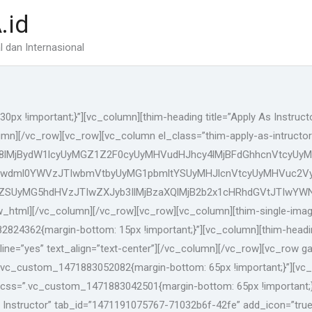
.id
 dan Internasional
x !important;}”][vc_column][thim-heading title=”Apply As Instruct
olumn][/vc_row][vc_row][vc_column el_class=”thim-apply-as-intructor
G8lMjBydW1lcyUyMGZ1Z2F0cyUyMHVudHJhcy4lMjBFdGhhcnVtcyUy
Iwdml0YWVzJTIwbmVtbyUyMG1pbmltYSUyMHJlcnVtcyUyMHVuc2V
ZSUyMG5hdHVzJTIwZXJyb3IlMjBzaXQlMjB2b2x1cHRhdGVtJTIwYWN
][/vc_column][/vc_row][vc_row][vc_column][thim-single-images l
824362{margin-bottom: 15px !important;}”][vc_column][thim-headi
 line=”yes” text_align=”text-center”][/vc_column][/vc_row][vc_ro
s=”.vc_custom_1471883052082{margin-bottom: 65px !important;}”][
css=”.vc_custom_1471883042501{margin-bottom: 65px !important;}”
 Instructor” tab_id=”1471191075767-71032b6f-42fe” add_icon=”true