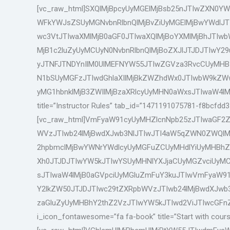
[vc_raw_html]SXQlMjBpcyUyMGElMjBsb25nJTIwZXN0
WFkYWJsZSUyMGNvbnRlbnQlMjBvZiUyMGElMjBwYWdlJT
wc3VtJTIwaXMlMjB0aGF0JTIwaXQlMjBoYXMlMjBhJTIw
MjB1c2luZyUyMCUyN0NvbnRlbnQlMjBoZXJlJTJDJTIwY2
yJTNFJTNDYnIlM0UlMEFNYW55JTIwZGVza3RvcCUyMHB
N1bSUyMGFzJTIwdGhlaXIlMjBkZWZhdWx0JTIwbW9kZWw
yMG1hbnklMjB3ZWIlMjBzaXRlcyUyMHN0aWxsJTIwaW4lMjB0a
title=”Instructor Rules” tab_id=”1471191075781-f8bcfdd3
[vc_raw_html]VmFyaW91cyUyMHZlcnNpb25zJTIwaGF2Z
WVzJTIwb24lMjBwdXJwb3NlJTIwJTI4aW5qZWN0ZWQlMj
2hpbmclMjBwYWNrYWdlcyUyMGFuZCUyMHdlYiUyMHBhZ2
Xh0JTJDJTIwYW5kJTIwYSUyMHNlYXJjaCUyMGZvciUyMC
sJTIwaW4lMjB0aGVpciUyMGluZmFuY3kuJTIwVmFyaW91
Y2lkZW50JTJDJTIwc29tZXRpbWVzJTIwb24lMjBwdXJwb3
zaGluZyUyMHBhY2thZ2VzJTIwYW5kJTIwd2ViJTIwcGFnZSU
i_icon_fontawesome=”fa fa-book” title=”Start with cou