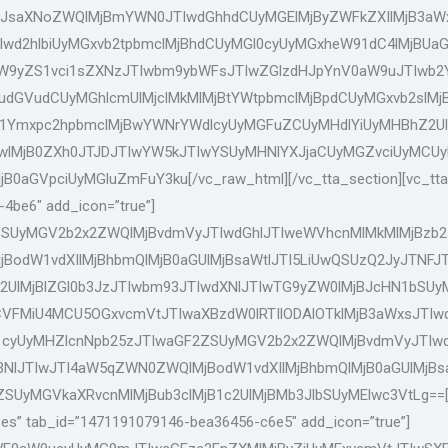
YWJsaXNoZWQlMjBmYWN0JTIwdGhhdCUyMGElMjByZWFkZXIlMjB3aWx
Iwd2hlbiUyMGxvb2tpbmclMjBhdCUyMGl0cyUyMGxheW91dC4lMjBUa
bW9yZS1vci1sZXNzJTIwbm9ybWFsJTIwZGlzdHJpYnV0aW9uJTIwb2Y
9udGVudCUyMGhlcmUlMjclMkMlMjBtYWtpbmclMjBpdCUyMGxvb2slM
1Ymxpc2hpbmclMjBwYWNrYWdlcyUyMGFuZCUyMHdlYiUyMHBhZ2UlM
lMjB0ZXh0JTJDJTIwYW5kJTIwYSUyMHNlYXJjaCUyMGZvciUyMCUyN
GVpciUyMGluZmFuY3ku[/vc_raw_html][/vc_tta_section][vc_tta_se
-4be6″ add_icon=”true”]
SUyMGV2b2x2ZWQlMjBvdmVyJTIwdGhlJTIweWVhcnMlMkMlMjBzb21l
BodW1vdXIlMjBhbmQlMjB0aGUlMjBsaWtlJTI5LiUwQSUzQ2JyJTNF
UlMjBlZGl0b3JzJTIwbm93JTIwdXNlJTIwTG9yZW0lMjBJcHN1bSUy
VFMiU4MCU5OGxvcmVtJTIwaXBzdW0lRTIlODAlOTklMjB3aWxsJTIwd
cyUyMHZlcnNpb25zJTIwaGF2ZSUyMGV2b2x2ZWQlMjBvdmVyJTIwdG
NlJTIwJTI4aW5qZWN0ZWQlMjBodW1vdXIlMjBhbmQlMjB0aGUlMjBsa
yMGVkaXRvcnMlMjBub3clMjB1c2UlMjBMb3JlbSUyMElwc3VtLg==[/vc_
rses” tab_id=”1471191079146-bea36456-c6e5″ add_icon=”true”]