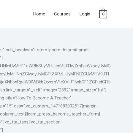
Home
Courses
Login
0
or” sub_heading=”Lorem ipsum dolor sit amet,
”]
MHNlciUyMHF1aWRlbSUyMHJlcnVtJTIwZmFjaWxpcyUyMG
ycyUyMHNhZGlwcyUyMGFtZXRzLiUyMFNlZCUyMHV0JTI
jdXNhbnRpdW0lMjBkb2xvcmVtcXVlJTIwbGF1ZGFudGl1b
ink_target=”_self” image=”2892″ image_size=”full”]
ng title=”How To Become A Teacher”
w gap=”15″ css=”.vc_custom_1471883032517{margin-
vc_column_text][learn_press_become_teacher_form]
][vc_tta_tabs][vc_tta_section
”]